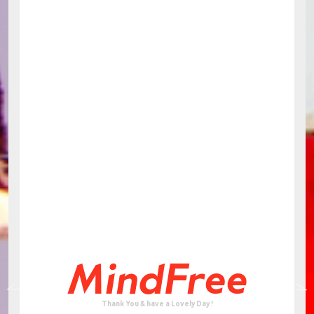
Thank You & have a Lovely Day !